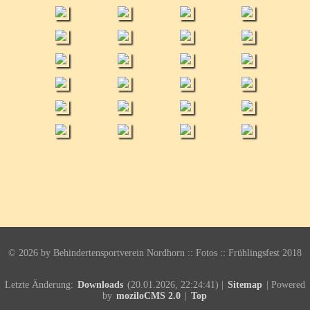
©
2026 by Behindertensportverein Nordhorn :: Fotos :: Frühlingsfest 2018
Letzte Änderung:
Downloads
(20.01.2026, 22:24:41) |
Sitemap
| Powered
by
moziloCMS 2.0
|
Top